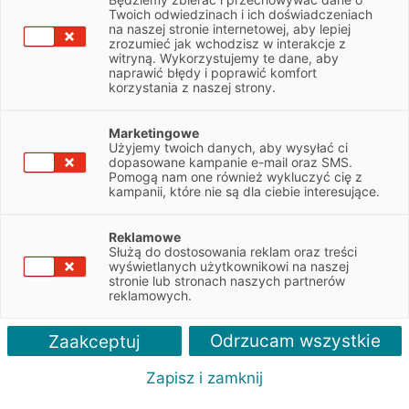
Twoich odwiedzinach i ich doświadczeniach
Finance
na naszej stronie internetowej, aby lepiej
zrozumieć jak wchodzisz w interakcje z
witryną. Wykorzystujemy te dane, aby
naprawić błędy i poprawić komfort
korzystania z naszej strony.
Chcesz ubezpieczyć leasingowany samochód
lub maszynę? Poznaj bogatą ofertę
ubezpieczeń EFL Finance!
Marketingowe
Użyjemy twoich danych, aby wysyłać ci
dopasowane kampanie e-mail oraz SMS.
Zapytaj o ofertę
Pomogą nam one również wykluczyć cię z
kampanii, które nie są dla ciebie interesujące.
Reklamowe
Służą do dostosowania reklam oraz treści
Zalety
wyświetlanych użytkownikowi na naszej
stronie lub stronach naszych partnerów
reklamowych.
Odrzucam wszystkie
Zaakceptuj
Zapisz i zamknij