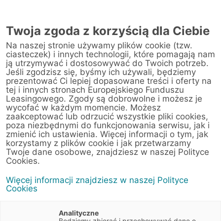
AUTORYZOWANY
PRZEDSTAWICIEL
Twoja zgoda z korzyścią dla Ciebie
W POZNANIU
Na naszej stronie używamy plików cookie (tzw.
ciasteczek) i innych technologii, które pomagają nam
ją utrzymywać i dostosowywać do Twoich potrzeb.
Jeśli zgodzisz się, byśmy ich używali, będziemy
prezentować Ci lepiej dopasowane treści i oferty na
tej i innych stronach Europejskiego Funduszu
Leasingowego. Zgody są dobrowolne i możesz je
wycofać w każdym momencie. Możesz
zaakceptować lub odrzucić wszystkie pliki cookies,
poza niezbędnymi do funkcjonowania serwisu, jak i
zmienić ich ustawienia. Więcej informacji o tym, jak
korzystamy z plików cookie i jak przetwarzamy
Twoje dane osobowe, znajdziesz w naszej Polityce
Ubezpieczenia
Cookies.
Więcej informacji znajdziesz w naszej Polityce
przedmiotów
Cookies
leasingu w EFL
Analityczne
Będziemy zbierać i przechowywać dane o