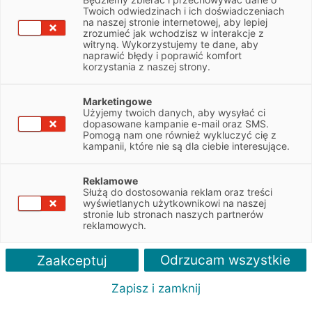
Twoich odwiedzinach i ich doświadczeniach
na naszej stronie internetowej, aby lepiej
zrozumieć jak wchodzisz w interakcje z
witryną. Wykorzystujemy te dane, aby
naprawić błędy i poprawić komfort
korzystania z naszej strony.
Marketingowe
Użyjemy twoich danych, aby wysyłać ci
dopasowane kampanie e-mail oraz SMS.
Pomogą nam one również wykluczyć cię z
kampanii, które nie są dla ciebie interesujące.
Reklamowe
Służą do dostosowania reklam oraz treści
wyświetlanych użytkownikowi na naszej
stronie lub stronach naszych partnerów
reklamowych.
Odrzucam wszystkie
Zaakceptuj
© 2026 Europejski Fundusz Leasingowy, wszystkie prawa
zastrzeżone.
Zapisz i zamknij
Ustawienia cookies
Polityka cookies
Polityka