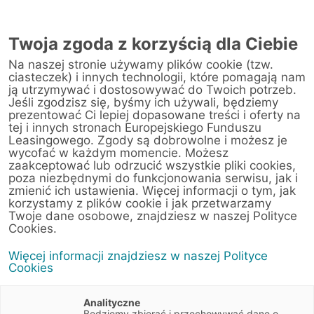
AUTORYZOWANY
PRZEDSTAWICIEL
Twoja zgoda z korzyścią dla Ciebie
W POZNANIU
Na naszej stronie używamy plików cookie (tzw.
ciasteczek) i innych technologii, które pomagają nam
ją utrzymywać i dostosowywać do Twoich potrzeb.
Jeśli zgodzisz się, byśmy ich używali, będziemy
prezentować Ci lepiej dopasowane treści i oferty na
tej i innych stronach Europejskiego Funduszu
Leasingowego. Zgody są dobrowolne i możesz je
wycofać w każdym momencie. Możesz
zaakceptować lub odrzucić wszystkie pliki cookies,
poza niezbędnymi do funkcjonowania serwisu, jak i
zmienić ich ustawienia. Więcej informacji o tym, jak
korzystamy z plików cookie i jak przetwarzamy
Twoje dane osobowe, znajdziesz w naszej Polityce
Cookies.
Więcej informacji znajdziesz w naszej Polityce
Cookies
Analityczne
Będziemy zbierać i przechowywać dane o